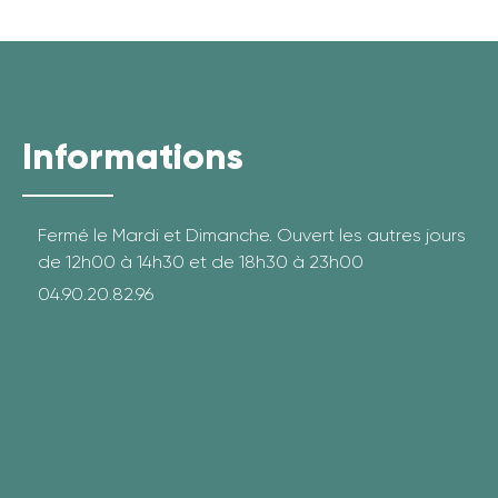
Informations
Fermé le Mardi et Dimanche. Ouvert les autres jours
de 12h00 à 14h30 et de 18h30 à 23h00
04.90.20.82.96
fab fa-facebook
fab fa-instagram