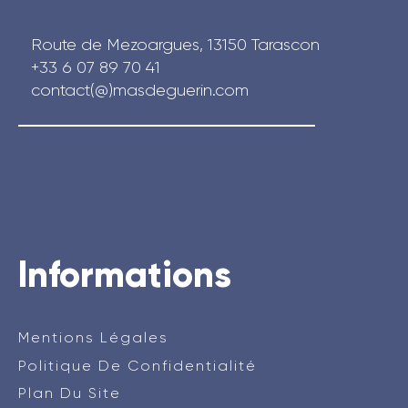
Route de Mezoargues, 13150 Tarascon
+33 6 07 89 70 41
contact(@)masdeguerin.com
fab fa-facebook
fab fa-instagram
Informations
Mentions Légales
Politique De Confidentialité
Plan Du Site