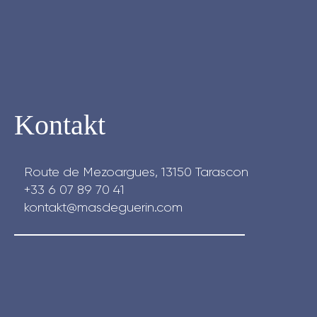
Kontakt
Route de Mezoargues, 13150 Tarascon
+33 6 07 89 70 41
kontakt@masdeguerin.com
fab fa-facebook
fab fa-instagram