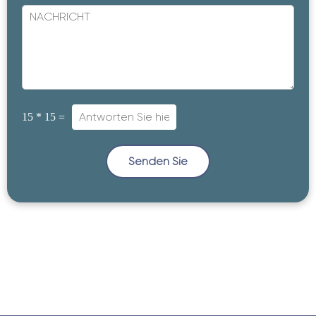
15
*
15
=
Senden Sie