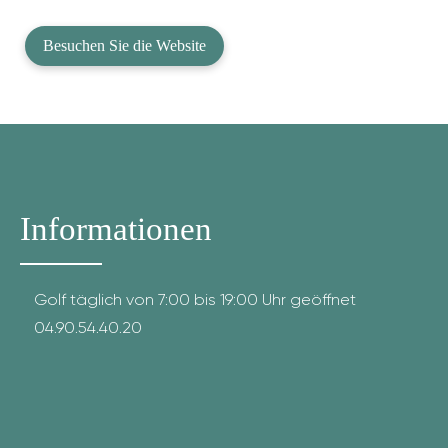
Besuchen Sie die Website
Informationen
Golf täglich von 7:00 bis 19:00 Uhr geöffnet
04.90.54.40.20
fab fa-facebook
fab fa-instagram